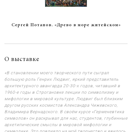
Сергей Потапов. «Древо в море житейском»
О выставке
«В становлении моего творческого пути сыграл
большую роль Генрих Людвиг, яркий представитель
архитектурного авангарда 20-30-х годов, читавший в
1960-е годы в Строгановке лекции по символизму и
мифологии в мировой культуре. Людвиг был близким
другом русских космистов Александра Чижевского,
Владимира Вернадского. В своём курсе «Герменевтика
символов» он раскрывал для нас, студентов, глубинные
архетипические смыслы в мировой мифологии и
символике. Это повлияло на моё творчество и явилось