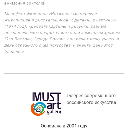
внимания зрителей.
Манифест Филонова «Интимная мастерская
живописцев и рисовальщиков «Сделанные картины»
(1914 год): «Делайте картины и рисунки, равные
нечеловеческим напряжением воли каменным храмам
Юго-Востока, Запада России, они решат вашу участь в
день страшного суда искусства, и знайте, день этот
близок…»
Галерея современного
российского искусства.
Основана в 2001 году