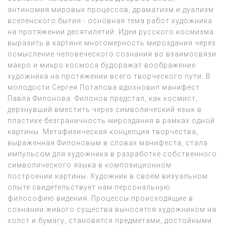
антиномия мировых процессов, драматизм и дуализм
вселенского бытия - основная тема работ художника
на протяжении десятилетий. Идеи русского космизма
выразить в картине многомерность мироздания через
осмысление человеческого сознания во взаимосвязи
макро и микро космоса будоражат воображение
художника на протяжении всего творческого пути. В
молодости Сергея Потапова вдохновил манифест
Павла Филонова. Филонов предстал, как космист,
дерзнувший вместить через символический язык в
пластике безграничность мироздания в рамках одной
картины. Метафизическая концепция творчества,
выраженная Филоновым в словах манифеста, стала
импульсом для художника в разработке собственного
символического языка в композиционном
построении картины. Художник в своём визуальном
опыте свидетельствует нам персональную
философию видения. Процессы происходящие в
сознании живого существа выносятся художником на
холст и бумагу, становятся предметами, достойными