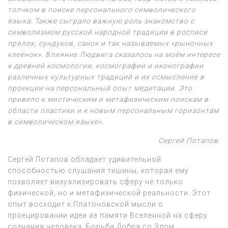
толчком в поиске персонального символического
языка. Также сыграло важную роль знакомство с
символизмом русской народной традиции в росписи
прялок, сундуков, санок и так называемых «рыночных
клеёнок». Влияние Людвига сказалось на моём интересе
к древней космологии, космографии и иконографии
различных культурных традиций и их осмысление в
проекции на персональный опыт медитации. Это
привело к мистическим и метафизическим поискам в
области пластики и к новым персональным горизонтам
в символическом языке».
Сергей Потапов.
Сергей Потапов обладает удивительной
способностью слушания тишины, которая ему
позволяет визуализировать сферу не только
физической, но и метафизической реальности. Этот
опыт восходит к Платоновской мысли о
проецировании идеи из памяти Вселенной на сферу
сознания человека. Борьба Добра со Злом,