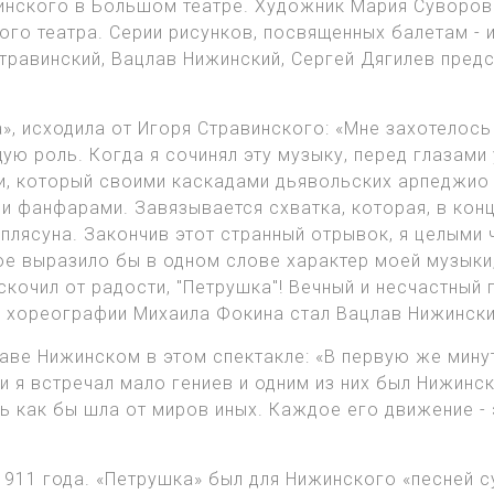
инского в Большом театре. Художник Мария Суворов
го театра. Серии рисунков, посвященных балетам - 
травинский, Вацлав Нижинский, Сергей Дягилев пред
», исходила от Игоря Стравинского: «Мне захотелос
ую роль. Когда я сочинял эту музыку, перед глазами
и, который своими каскадами дьявольских арпеджио 
 фанфарами. Завязывается схватка, которая, в кон
лясуна. Закончив этот странный отрывок, я целыми 
рое выразило бы в одном слове характер моей музыки
кочил от радости, "Петрушка"! Вечный и несчастный г
в хореографии Михаила Фокина стал Вацлав Нижински
аве Нижинском в этом спектакле: «В первую же минут
 я встречал мало гениев и одним из них был Нижинск
ь как бы шла от миров иных. Каждое его движение - 
1911 года. «Петрушка» был для Нижинского «песней с