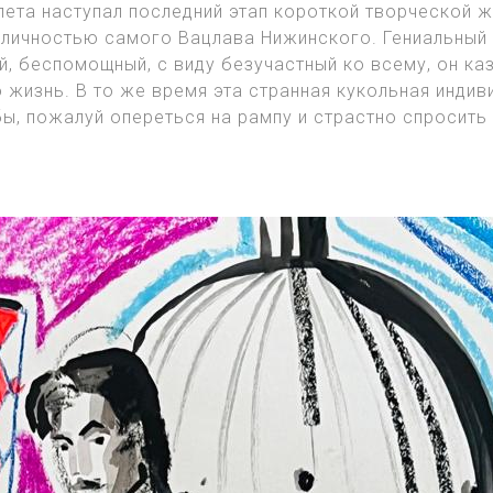
лета наступал последний этап короткой творческой 
личностью самого Вацлава Нижинского. Гениальный
, беспомощный, с виду безучастный ко всему, он каз
 жизнь. В то же время эта странная кукольная инди
ы, пожалуй опереться на рампу и страстно спросить 