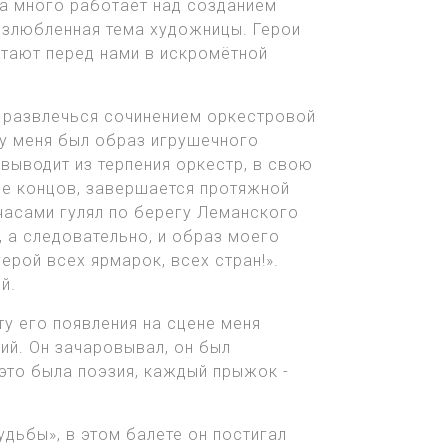
а много работает над созданием
излюбленная тема художницы. Герои
стают перед нами в искромётной
ь развлечься сочинением оркестровой
 у меня был образ игрушечного
выводит из терпения оркестр, в свою
це концов, завершается протяжной
часами гулял по берегу Леманского
, а следовательно, и образ моего
ерой всех ярмарок, всех стран!».
й.
у его появления на сцене меня
ий. Он зачаровывал, он был
это была поэзия, каждый прыжок -
удьбы», в этом балете он постигал