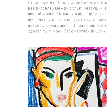
Стравинского. С постановкой этого ба
взаимосвязь между ролью Петрушки и 
личной жизни. Молчаливый, неприметный
лучшем случае вел какую-то кукольную
духовного умирания, и Нижинский мог б
сделал ты с моей бессмертной душой?