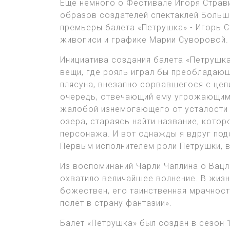
Ещё немного о Фестивале Игоря Страв
образов создателей спектаклей Большо
премьеры балета «Петрушка» - Игорь С
живописи и графике Марии Суворовой.
Инициатива создания балета «Петрушка
вещи, где рояль играл бы преобладающ
плясуна, внезапно сорвавшегося с цеп
очередь, отвечающий ему угрожающими
жалобой изнемогающего от усталости п
озера, стараясь найти название, кото
персонажа. И вот однажды я вдруг подс
Первым исполнителем роли Петрушки, 
Из воспоминаний Чарли Чаплина о Вацл
охватило величайшее волнение. В жизни
божествен, его таинственная мрачност
полёт в страну фантазии».
Балет «Петрушка» был создан в сезон 