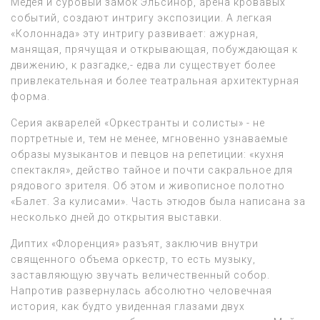
Медея и суровый замок Эльсинор, арена кровавых
событий, создают интригу экспозиции. А легкая
«Колоннада» эту интригу развивает: ажурная,
манящая, прячущая и открывающая, побуждающая к
движению, к разгадке,- едва ли существует более
привлекательная и более театральная архитектурная
форма.
Серия акварелей «Оркестранты и солисты» - не
портретные и, тем не менее, мгновенно узнаваемые
образы музыкантов и певцов на репетиции: «кухня
спектакля», действо тайное и почти сакральное для
рядового зрителя. Об этом и живописное полотно
«Балет. За кулисами». Часть этюдов была написана за
несколько дней до открытия выставки.
Диптих «Флоренция» разъят, заключив внутри
священного объема оркестр, то есть музыку,
заставляющую звучать величественный собор.
Напротив развернулась абсолютно человечная
история, как будто увиденная глазами двух