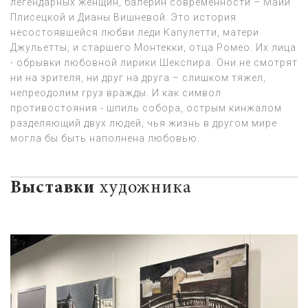
легендарных женщин, балерин современности – Майи
Плисецкой и Дианы Вишневой. Это история
несостоявшейся любви леди Капулетти, матери
Джульетты, и старшего Монтекки, отца Ромео. Их лица
- обрывки любовной лирики Шекспира. Они не смотрят
ни на зрителя, ни друг на друга – слишком тяжел,
непреодолим груз вражды. И как символ
противостояния - шпиль собора, острым кинжалом
разделяющий двух людей, чья жизнь в другом мире
могла бы быть наполнена любовью.
Выставки
художника